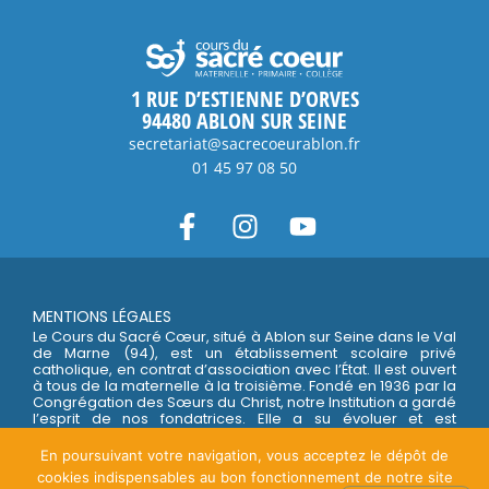
1 RUE D’ESTIENNE D’ORVES
94480 ABLON SUR SEINE
secretariat@sacrecoeurablon.fr
01 45 97 08 50
MENTIONS LÉGALES
Le Cours du Sacré Cœur, situé à Ablon sur Seine dans le Val
de Marne (94), est un établissement scolaire privé
catholique, en contrat d’association avec l’État. Il est ouvert
à tous de la maternelle à la troisième. Fondé en 1936 par la
Congrégation des Sœurs du Christ, notre Institution a gardé
l’esprit de nos fondatrices. Elle a su évoluer et est
résolument tournée vers la vie et l’avenir.
En poursuivant votre navigation, vous acceptez le dépôt de
cookies indispensables au bon fonctionnement de notre site
© 2024, OGEC du Cours du Sacré Coeur