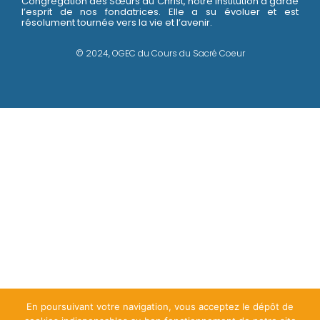
Congrégation des Sœurs du Christ, notre Institution a gardé
l’esprit de nos fondatrices. Elle a su évoluer et est
résolument tournée vers la vie et l’avenir.
© 2024, OGEC du Cours du Sacré Coeur
En poursuivant votre navigation, vous acceptez le dépôt de