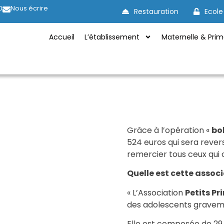
0
Nous écrire
Restauration
Ecole
Accueil
L’établissement
Maternelle & Prim
Grâce à l’opération «
bo
524 euros qui sera rever
remercier tous ceux qui o
Quelle est cette associ
« L’Association
Petits Pr
des adolescents gravem
Elle est composée de 29