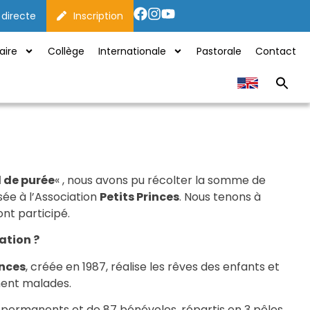
 directe
Inscription
aire
Collège
Internationale
Pastorale
Contact
l de purée
« , nous avons pu récolter la somme de
sée à l’Association
Petits Princes
. Nous tenons à
nt participé.
ation ?
inces
, créée en 1987, réalise les rêves des enfants et
ent malades.
 permanents et de 87 bénévoles, répartis en 3 pôles,