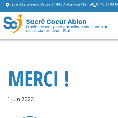
1, rue d'Estienne d'Orves 94480 Ablon-sur-Seine
01 45 97 08 5
Sacré Coeur Ablon
Etablissement privé catholique sous contrat
d'association avec l’État
MERCI !
1 juin 2023