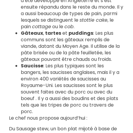
a été développé en Angleterre et s’est
ensuite répandu dans le reste du monde. Il y
a aussi beaucoup de types de pain, parmi
lesquels se distinguent le
stottie cake
, le
pain
cottage
ou le
cob
.
Gâteaux
,
tartes
et
puddings
: Les plus
communs sont les gâteaux remplis de
viande, datant du Moyen Age. Il utilise de la
pâte brisée ou de la pâte feuilletée, les
gâteaux pouvant être chauds ou froids.
Saucisse
: Les plus typiques sont les
bangers, les saucisses anglaises, mais il y a
environ 400 variétés de saucisses au
Royaume-Uni. Les saucisses sont le plus
souvent faites avec du porc ou avec du
boeuf . Il y a aussi des boudins et des plats
tels que les tripes de porc ou travers de
porc.
Le chef nous propose aujourd’hui :
Du Sausage stew, un bon plat mijoté à base de