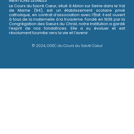
MENTIONS LÉGALES
Le Cours du Sacré Cœur, situé à Ablon sur Seine dans le Val
de Marne (94), est un établissement scolaire privé
catholique, en contrat d’association avec l’État. Il est ouvert
à tous de la maternelle à la troisième. Fondé en 1936 par la
Congrégation des Sœurs du Christ, notre Institution a gardé
l’esprit de nos fondatrices. Elle a su évoluer et est
résolument tournée vers la vie et l’avenir.
© 2024, OGEC du Cours du Sacré Coeur